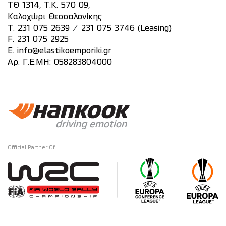
ΤΘ 1314, Τ.Κ. 570 09,
Καλοχώρι Θεσσαλονίκης
/
T.
231 075 2639
231 075 3746 (Leasing)
F. 231 075 2925
E.
info@elastikoemporiki.gr
Αρ. Γ.Ε.ΜΗ: 058283804000
Official Partner Of