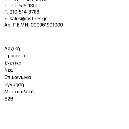
T.
210 515 1860
F. 210 514 3788
E.
sales@mstires.gr
Αρ. Γ.Ε.ΜΗ: 000961901000
Αρχική
Προϊόντα
Σχετικά
Νέα
Επικοινωνία
Eγγύηση
Μεταπωλητές
Β2Β