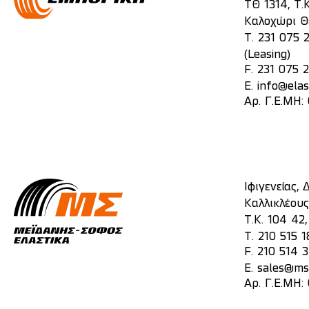
ΤΘ 1314, Τ.Κ
Καλοχώρι Θ
T.
231 075 
(Leasing)
F. 231 075 
E.
info@elas
Αρ. Γ.Ε.ΜΗ
Ιφιγενείας,
Καλλικλέους
Τ.Κ. 104 42
T.
210 515 1
F. 210 514 
E.
sales@mst
Αρ. Γ.Ε.ΜΗ: