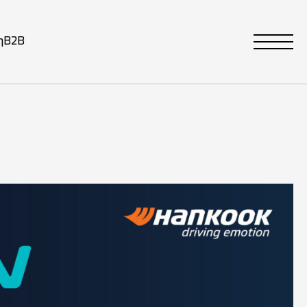
η
B2B