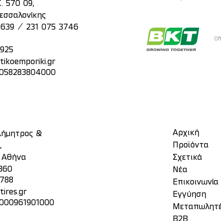
. 570 09,
εσσαλονίκης
/
2639
231 075 3746
Of
2925
tikoemporiki.gr
: 058283804000
Αρχική
 Δήμητρος &
Προϊόντα
,
, Αθήνα
Σχετικά
860
Νέα
3788
Επικοινωνία
ires.gr
Eγγύηση
 000961901000
Μεταπωλητ
Β2Β