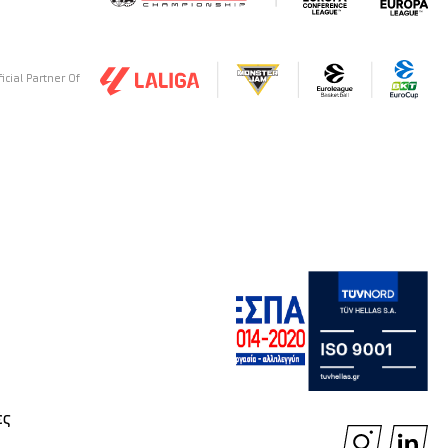
ficial Partner Of
ές