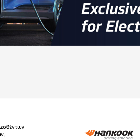
λεσθέντων
ν,