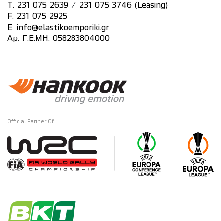
/
T.
231 075 2639
231 075 3746 (Leasing)
F. 231 075 2925
E.
info@elastikoemporiki.gr
Αρ. Γ.Ε.ΜΗ: 058283804000
Official Partner Of