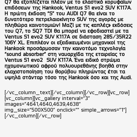
Q7 θα εξοπλίζεται πλέον με το ελαστικό κορυφαίων
επιδόσεων της Hankook, Ventus S1 evo2 SUV K117A.
Η πρώτη έκδοση “S” του AUDI Q7 θα είναι το
δυνατότερο πετρελαιοκίνητο SUV της αγοράς με
πληθώρα καινοτομιών! Μαζί με τις «απλές» εκδόσεις
του Q7, το SQ7 TDI θα μπορεί να εφοδιαστεί με τα
Ventus S1 evo2 SUV K117A σε διάσταση 285/35R22
106Y XL. Επιπλέον οι εξειδικευμένοι μηχανικοί της
Hankook προσάρμοσαν την καινοτόμο τεχνολογία
“sound absorber” στη ναυαρχίδα της εταιρείας το
Ventus S1 evo2 SUV K117A. Ένα ειδικό στρώμα
ηχομονωτικού αφρού πολυουρεθάνης βοηθά στην
ελαχιστοποίηση του θορύβου πληρώντας έτσι τα
υψηλά στάνταρ τόσο της Hankook όσο και της Audi.
[/vc_column_text][/vc_column][/vc_row][vc_row]
[vc_column][vc_gallery interval="3"
images="4641,4640,4639,4638"
img_size="500X500" onclick="" simple_arrows="1"]
[/vc_column][/vc_row]