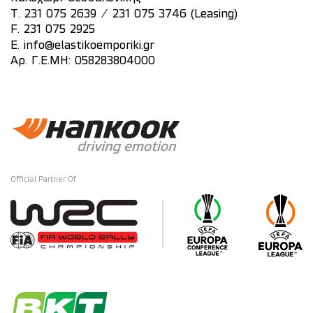
/
T.
231 075 2639
231 075 3746 (Leasing)
F. 231 075 2925
E.
info@elastikoemporiki.gr
Αρ. Γ.Ε.ΜΗ: 058283804000
Official Partner Of