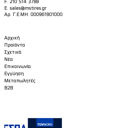
F. 210 514 3788
E.
sales@mstires.gr
Αρ. Γ.Ε.ΜΗ: 000961901000
Αρχική
Προϊόντα
Σχετικά
Νέα
Επικοινωνία
Eγγύηση
Μεταπωλητές
Β2Β