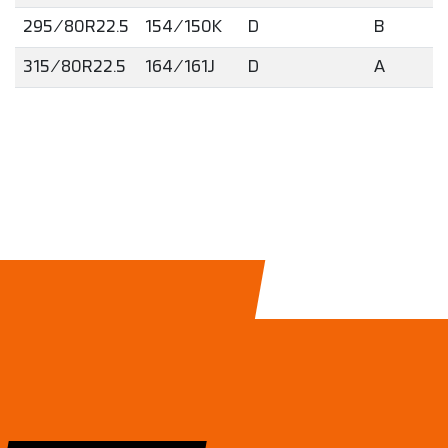
295/80R22.5
154/150K
D
B
315/80R22.5
164/161J
D
A