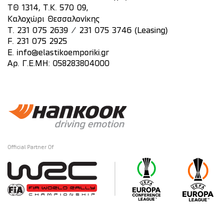
ΤΘ 1314, Τ.Κ. 570 09,
Καλοχώρι Θεσσαλονίκης
/
T.
231 075 2639
231 075 3746 (Leasing)
F. 231 075 2925
E.
info@elastikoemporiki.gr
Αρ. Γ.Ε.ΜΗ: 058283804000
Official Partner Of