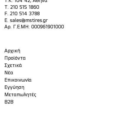
Τ.Κ. 104 42, Αθήνα
T.
210 515 1860
F. 210 514 3788
E.
sales@mstires.gr
Αρ. Γ.Ε.ΜΗ: 000961901000
Αρχική
Προϊόντα
Σχετικά
Νέα
Επικοινωνία
Eγγύηση
Μεταπωλητές
Β2Β