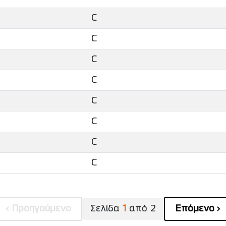
C
C
C
C
C
C
C
C
Προηγούμενο
Σελίδα
1
από
2
Επόμενο