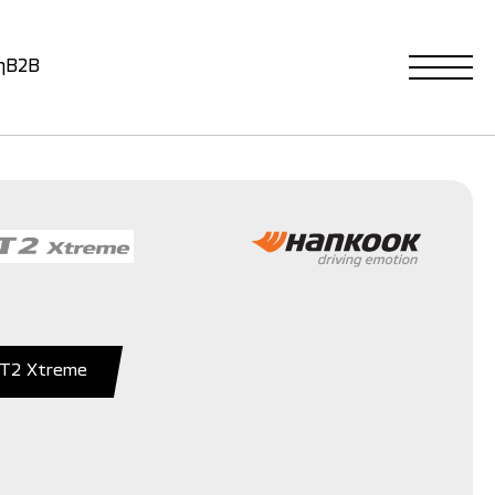
η
B2B
AT2 Xtreme