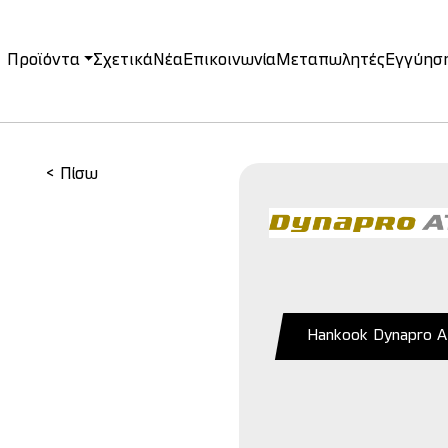
Προϊόντα
Σχετικά
Νέα
Επικοινωνία
Μεταπωλητές
Εγγύησ
on
< Πίσω
Hankook Dynapro 