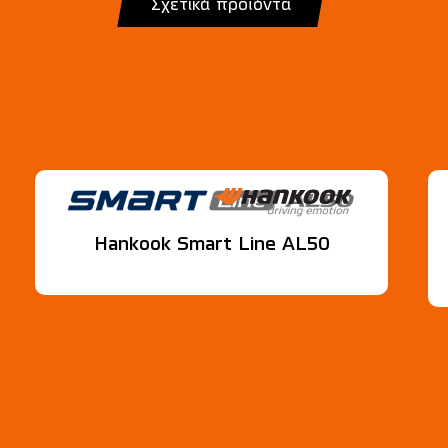
Σχετικά προϊόντα
Hankook Smart Line AL50