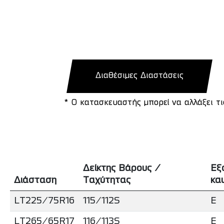
Διαθέσιμες Διαστάσεις
* Ο κατασκευαστής μπορεί να αλλάξει τ
Δείκτης Βάρους /
Εξ
Διάσταση
Ταχύτητας
κα
LT225/75R16
115/112S
E
LT265/65R17
116/113S
E