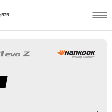
η
B2B