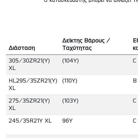
* Ο κατασκευαστής μπορεί να αλλάξει τ
Δείκτης Βάρους /
Ε
Διάσταση
Ταχύτητας
κ
305/30ZR21(Y)
(104Y)
C
XL
HL295/35ZR21(Y)
(110Y)
B
XL
275/35ZR21(Y)
(103Y)
C
XL
245/35R21Y XL
96Y
C