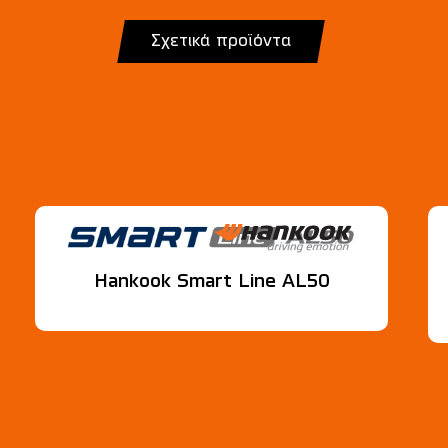
Σχετικά προϊόντα
Hankook Smart Line AL50