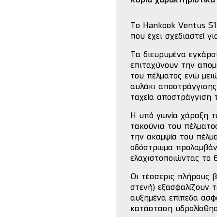
Κύρια χαρακτηριστικά
Το Hankook Ventus S1 
που έχει σχεδιαστεί γ
Τα διευρυμένα εγκάρσ
επιταχύνουν την απομ
του πέλματος ενώ μει
αυλάκι αποστράγγισης
ταχεία αποστράγγιση 
Η υπό γωνία χάραξη τ
τακούνια του πέλματο
την ακαμψία του πέλμ
οδόστρωμα προλαμβάν
ελαχιστοποιώντας το 
Οι τέσσερις πλήρους β
στενή) εξασφαλίζουν 
αυξημένα επίπεδα ασφά
κατάσταση υδρολίσθησ