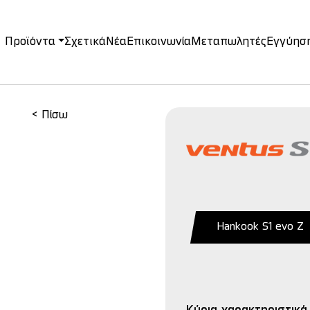
Προϊόντα
Σχετικά
Νέα
Επικοινωνία
Μεταπωλητές
Εγγύησ
on
< Πίσω
Hankook S1 evo Z