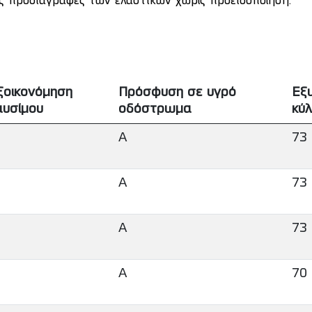
ις προδιαγραφές των ελαστικών χωρίς προειδοποίηση.
ξοικονόμηση
Πρόσφυση σε υγρό
Εξ
αυσίμου
οδόστρωμα
κύλ
A
73
A
73
A
73
A
70