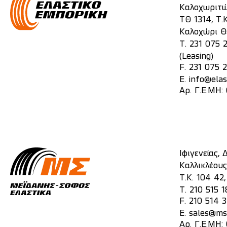
Καλοχωριτώ
ΤΘ 1314, Τ.Κ
Καλοχώρι Θ
T.
231 075 
(Leasing)
F. 231 075 
E.
info@elas
Αρ. Γ.Ε.ΜΗ
Ιφιγενείας,
Καλλικλέους
Τ.Κ. 104 42
T.
210 515 1
F. 210 514 
E.
sales@mst
Αρ. Γ.Ε.ΜΗ: