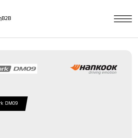
η
B2B
rk DM09