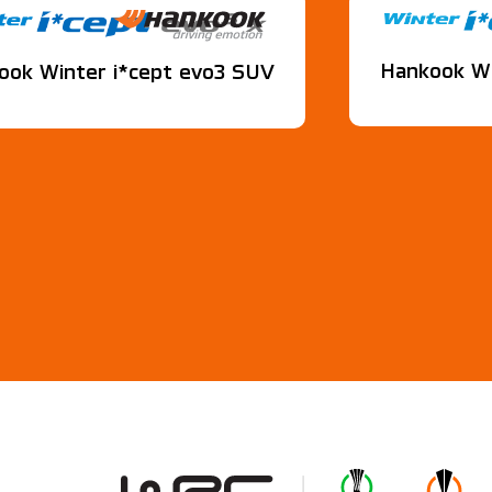
Hankook Wi
ook Winter i*cept evo3 SUV