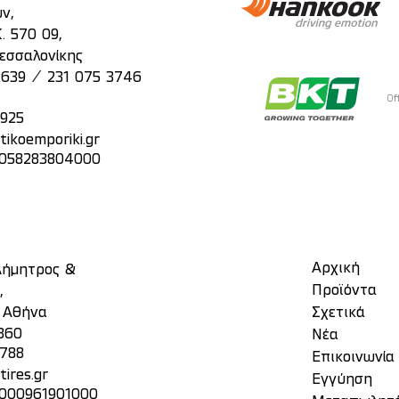
ν,
. 570 09,
εσσαλονίκης
/
2639
231 075 3746
Of
2925
tikoemporiki.gr
: 058283804000
Αρχική
 Δήμητρος &
Προϊόντα
,
, Αθήνα
Σχετικά
860
Νέα
3788
Επικοινωνία
ires.gr
Eγγύηση
 000961901000