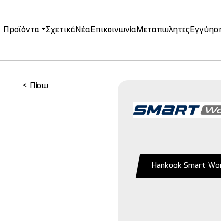
Προϊόντα
Σχετικά
Νέα
Επικοινωνία
Μεταπωλητές
Εγγύησ
on
< Πίσω
Hankook Smart Wo