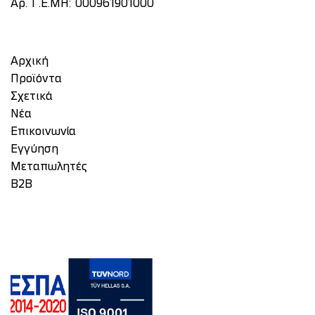
Αρ. Γ.Ε.ΜΗ: 000961901000
Αρχική
Προϊόντα
Σχετικά
Νέα
Επικοινωνία
Eγγύηση
Μεταπωλητές
Β2Β