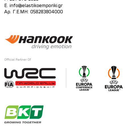
E.
info@elastikoemporiki.gr
Αρ. Γ.Ε.ΜΗ: 058283804000
Official Partner Of