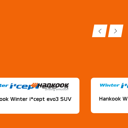
Hankook Wi
ook Winter i*cept evo3 SUV