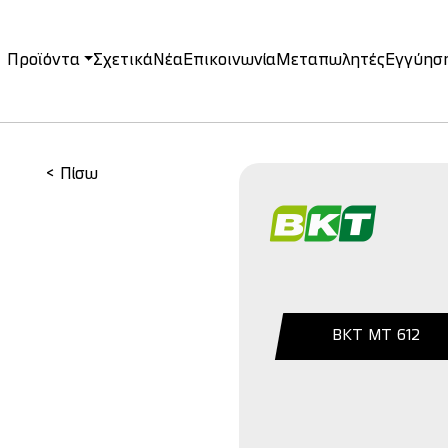
Προϊόντα
Σχετικά
Νέα
Επικοινωνία
Μεταπωλητές
Εγγύησ
on
< Πίσω
BKT MT 612