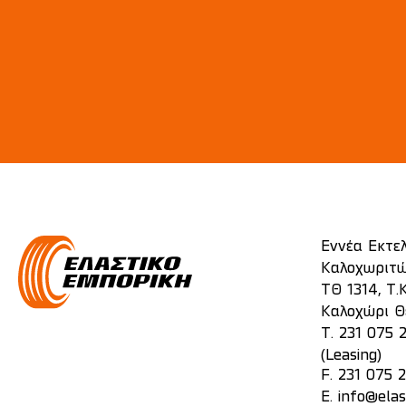
Εννέα Εκτε
Καλοχωριτώ
ΤΘ 1314, Τ.Κ
Καλοχώρι Θ
T.
231 075 
(Leasing)
F. 231 075 
E.
info@elas