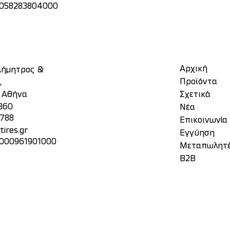
: 058283804000
Αρχική
 Δήμητρος &
Προϊόντα
,
, Αθήνα
Σχετικά
860
Νέα
3788
Επικοινωνία
ires.gr
Eγγύηση
 000961901000
Μεταπωλητ
Β2Β