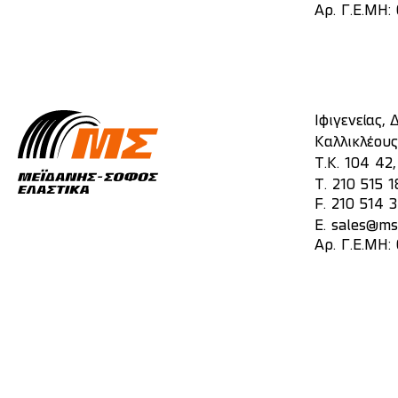
Αρ. Γ.Ε.ΜΗ
Ιφιγενείας,
Καλλικλέους
Τ.Κ. 104 42
T.
210 515 1
F. 210 514 
E.
sales@mst
Αρ. Γ.Ε.ΜΗ: