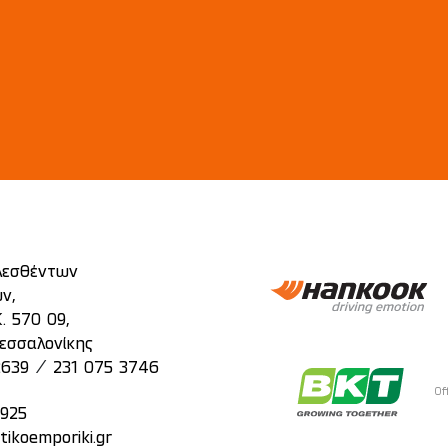
λεσθέντων
ν,
. 570 09,
εσσαλονίκης
/
2639
231 075 3746
Of
2925
tikoemporiki.gr