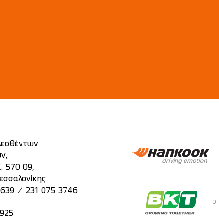
λεσθέντων
ν,
. 570 09,
εσσαλονίκης
/
2639
231 075 3746
Of
2925