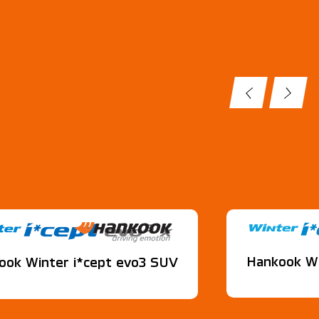
Hankook Wi
ook Winter i*cept evo3 SUV