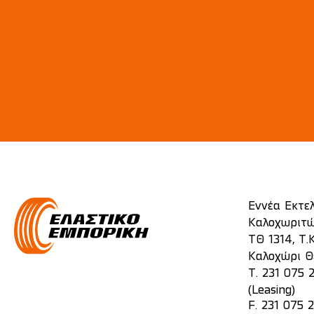
Εννέα Εκτε
Καλοχωριτώ
ΤΘ 1314, Τ.Κ
Καλοχώρι Θ
T.
231 075 
(Leasing)
F. 231 075 