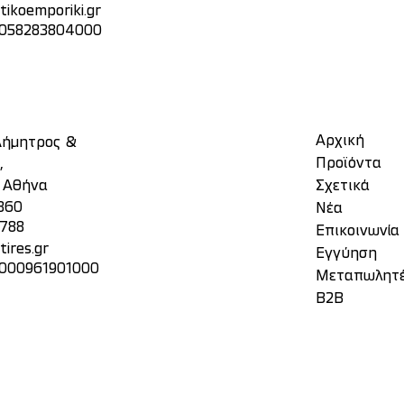
tikoemporiki.gr
: 058283804000
Αρχική
 Δήμητρος &
Προϊόντα
,
, Αθήνα
Σχετικά
860
Νέα
3788
Επικοινωνία
ires.gr
Eγγύηση
 000961901000
Μεταπωλητ
Β2Β