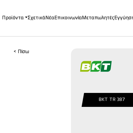
Προϊόντα
Σχετικά
Νέα
Επικοινωνία
Μεταπωλητές
Εγγύησ
on
< Πίσω
BKT TR 387