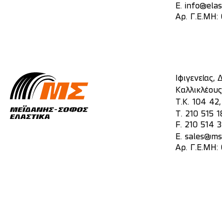
E.
info@elas
Αρ. Γ.Ε.ΜΗ
Ιφιγενείας,
Καλλικλέους
Τ.Κ. 104 42
T.
210 515 1
F. 210 514 
E.
sales@mst
Αρ. Γ.Ε.ΜΗ: