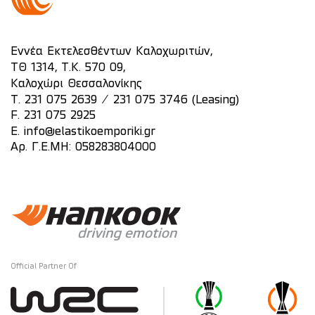
Εννέα Εκτελεσθέντων Καλοχωριτών,
ΤΘ 1314, Τ.Κ. 570 09,
Καλοχώρι Θεσσαλονίκης
/
T.
231 075 2639
231 075 3746 (Leasing)
F. 231 075 2925
E.
info@elastikoemporiki.gr
Αρ. Γ.Ε.ΜΗ: 058283804000
Official Partner Of