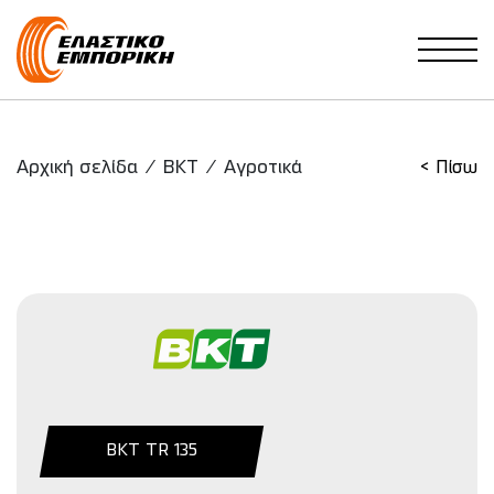
Main Navigation
Αρχική σελίδα
/
BKT
/
Αγροτικά
< Πίσω
BKT TR 135