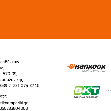
λεσθέντων
ν,
. 570 09,
εσσαλονίκης
/
2639
231 075 3746
Of
2925
tikoemporiki.gr
: 058283804000