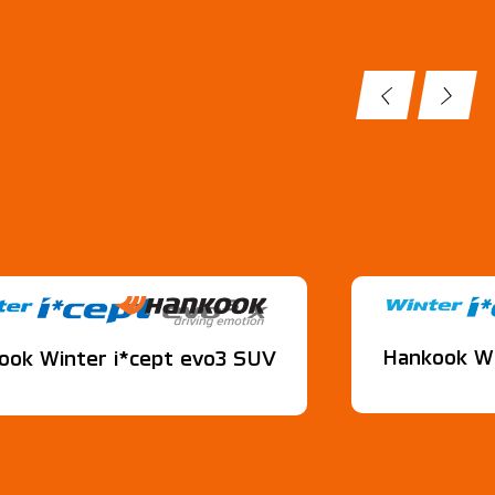
Hankook Wi
ook Winter i*cept evo3 SUV