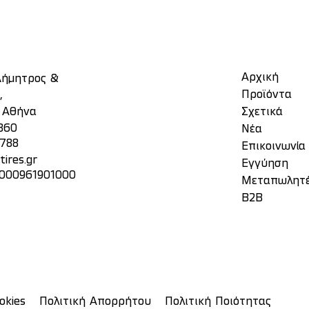
Αρχική
 Δήμητρος &
Προϊόντα
,
, Αθήνα
Σχετικά
860
Νέα
3788
Επικοινωνία
ires.gr
Eγγύηση
 000961901000
Μεταπωλητ
Β2Β
okies
Πολιτική Απορρήτου
Πολιτική Ποιότητας