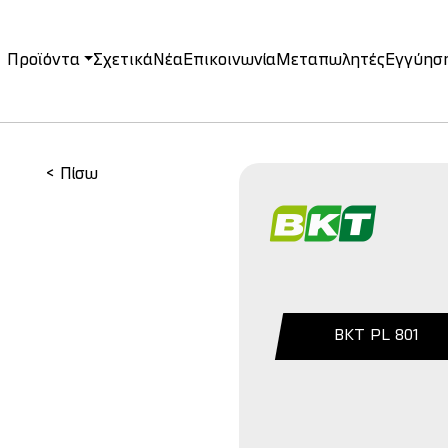
Προϊόντα
Σχετικά
Νέα
Επικοινωνία
Μεταπωλητές
Εγγύησ
on
< Πίσω
BKT PL 801