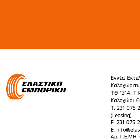
Εννέα Εκτε
Καλοχωριτώ
ΤΘ 1314, Τ.Κ
Καλοχώρι Θ
T.
231 075 
(Leasing)
F. 231 075 
E.
info@elas
Αρ. Γ.Ε.ΜΗ