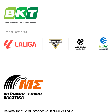
Official Partner Of
Ιφιγενείας, Δήμητρος & Καλλικλέους,