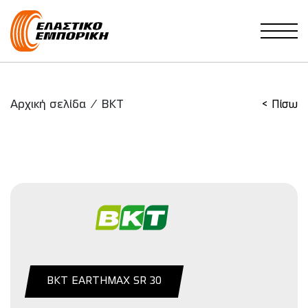
Main Navigation
Αρχική σελίδα
/
BKT
< Πίσω
BKT EARTHMAX SR 30