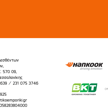
λεσθέντων
ν,
. 570 09,
εσσαλονίκης
/
2639
231 075 3746
Of
2925
tikoemporiki.gr
: 058283804000