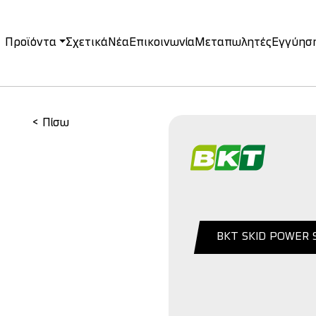
Προϊόντα
Σχετικά
Νέα
Επικοινωνία
Μεταπωλητές
Εγγύησ
on
< Πίσω
BKT SKID POWER 