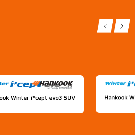
Hankook Wi
ook Winter i*cept evo3 SUV