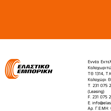
Εννέα Εκτε
Καλοχωριτώ
ΤΘ 1314, Τ.Κ
Καλοχώρι Θ
T.
231 075 
(Leasing)
F. 231 075 
E.
info@elas
Αρ. Γ.Ε.ΜΗ