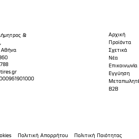
Αρχική
 Δήμητρος &
Προϊόντα
,
, Αθήνα
Σχετικά
860
Νέα
3788
Επικοινωνία
ires.gr
Eγγύηση
 000961901000
Μεταπωλητ
Β2Β
okies
Πολιτική Απορρήτου
Πολιτική Ποιότητας