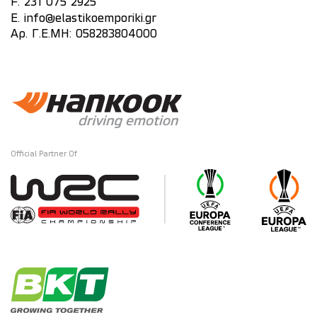
F. 231 075 2925
E.
info@elastikoemporiki.gr
Αρ. Γ.Ε.ΜΗ: 058283804000
Official Partner Of