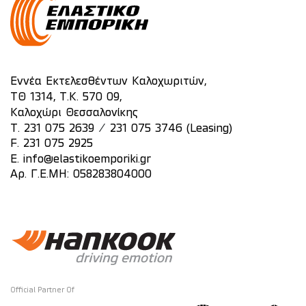
Εννέα Εκτελεσθέντων Καλοχωριτών,
ΤΘ 1314, Τ.Κ. 570 09,
Καλοχώρι Θεσσαλονίκης
/
T.
231 075 2639
231 075 3746 (Leasing)
F. 231 075 2925
E.
info@elastikoemporiki.gr
Αρ. Γ.Ε.ΜΗ: 058283804000
Official Partner Of