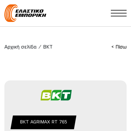
Main Navigation
Αρχική σελίδα
/
BKT
< Πίσω
BKT AGRIMAX RT 765