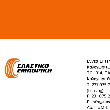
Εννέα Εκτε
Καλοχωριτώ
ΤΘ 1314, Τ.Κ
Καλοχώρι Θ
T.
231 075 
(Leasing)
F. 231 075 
E.
info@elas
Αρ. Γ.Ε.ΜΗ