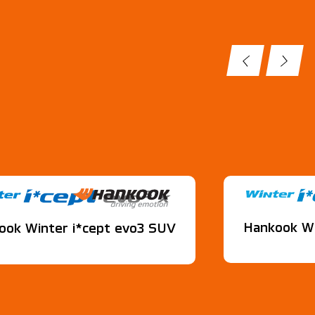
Hankook Wi
ook Winter i*cept evo3 SUV