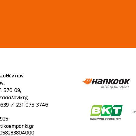
λεσθέντων
ν,
. 570 09,
εσσαλονίκης
/
2639
231 075 3746
Of
2925
tikoemporiki.gr
: 058283804000