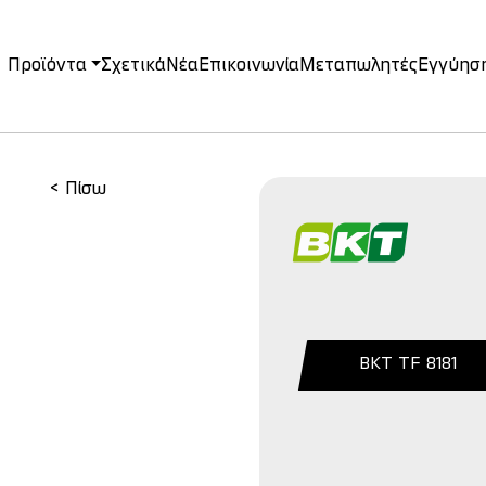
Προϊόντα
Σχετικά
Νέα
Επικοινωνία
Μεταπωλητές
Εγγύησ
on
< Πίσω
BKT TF 8181