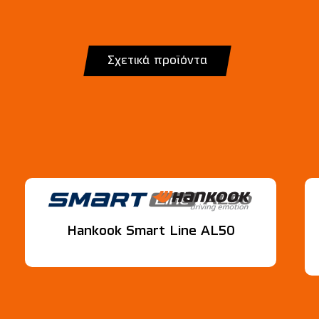
Σχετικά προϊόντα
Hankook Smart Line AL50