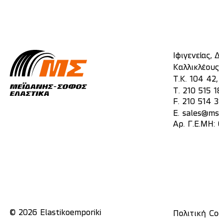
Ιφιγενείας,
Καλλικλέους
Τ.Κ. 104 42
T.
210 515 1
F. 210 514 
E.
sales@mst
Αρ. Γ.Ε.ΜΗ:
© 2026 Elastikoemporiki
Πολιτική Co