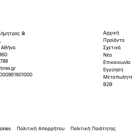
Αρχική
 Δήμητρος &
Προϊόντα
,
, Αθήνα
Σχετικά
860
Νέα
3788
Επικοινωνία
ires.gr
Eγγύηση
 000961901000
Μεταπωλητ
Β2Β
okies
Πολιτική Απορρήτου
Πολιτική Ποιότητας