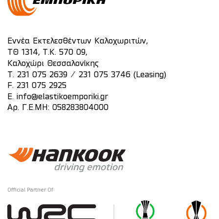
Εννέα Εκτελεσθέντων Καλοχωριτών,
ΤΘ 1314, Τ.Κ. 570 09,
Καλοχώρι Θεσσαλονίκης
/
T.
231 075 2639
231 075 3746 (Leasing)
F. 231 075 2925
E.
info@elastikoemporiki.gr
Αρ. Γ.Ε.ΜΗ: 058283804000
Official Partner Of