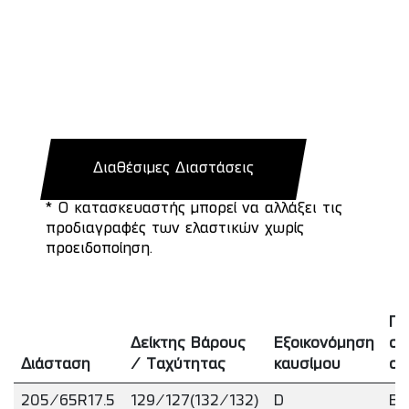
Διαθέσιμες Διαστάσεις
* Ο κατασκευαστής μπορεί να αλλάξει τις
προδιαγραφές των ελαστικών χωρίς
προειδοποίηση.
Πρ
Δείκτης Βάρους
Εξοικονόμηση
σε
Διάσταση
/ Ταχύτητας
καυσίμου
οδ
205/65R17.5
129/127(132/132)
D
B