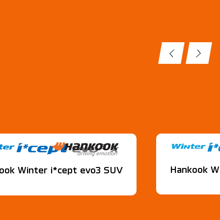
Hankook Wi
ook Winter i*cept evo3 SUV