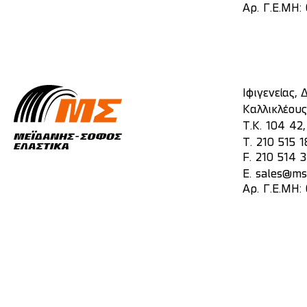
Αρ. Γ.Ε.ΜΗ
Ιφιγενείας,
Καλλικλέους
Τ.Κ. 104 42
T.
210 515 1
F. 210 514 
E.
sales@mst
Αρ. Γ.Ε.ΜΗ: