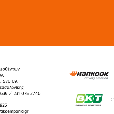
λεσθέντων
ν,
. 570 09,
εσσαλονίκης
/
2639
231 075 3746
Of
2925
tikoemporiki.gr