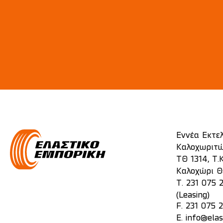
Εννέα Εκτε
Καλοχωριτώ
ΤΘ 1314, Τ.Κ
Καλοχώρι Θ
T.
231 075 
(Leasing)
F. 231 075 
E.
info@elas