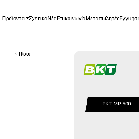
Προϊόντα
Σχετικά
Νέα
Επικοινωνία
Μεταπωλητές
Εγγύησ
on
< Πίσω
BKT MP 600