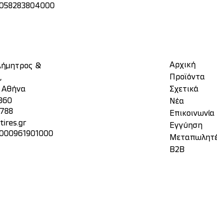
: 058283804000
Αρχική
 Δήμητρος &
Προϊόντα
,
, Αθήνα
Σχετικά
860
Νέα
3788
Επικοινωνία
ires.gr
Eγγύηση
 000961901000
Μεταπωλητ
Β2Β