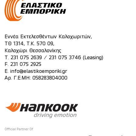
Εννέα Εκτελεσθέντων Καλοχωριτών,
ΤΘ 1314, Τ.Κ. 570 09,
Καλοχώρι Θεσσαλονίκης
/
T.
231 075 2639
231 075 3746 (Leasing)
F. 231 075 2925
E.
info@elastikoemporiki.gr
Αρ. Γ.Ε.ΜΗ: 058283804000
Official Partner Of