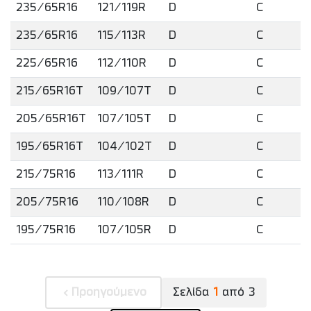
235/65R16
121/119R
D
C
235/65R16
115/113R
D
C
225/65R16
112/110R
D
C
215/65R16T
109/107T
D
C
205/65R16T
107/105T
D
C
195/65R16T
104/102T
D
C
215/75R16
113/111R
D
C
205/75R16
110/108R
D
C
195/75R16
107/105R
D
C
Προηγούμενο
Σελίδα
1
από
3