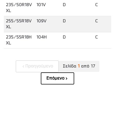
235/50R18V
101V
D
C
XL
255/55R18V
109V
D
C
XL
235/55R18H
104H
D
C
XL
Προηγούμενο
Σελίδα
1
από
17
Επόμενο