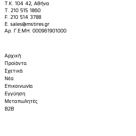
Τ.Κ. 104 42, Αθήνα
T.
210 515 1860
F. 210 514 3788
E.
sales@mstires.gr
Αρ. Γ.Ε.ΜΗ: 000961901000
Αρχική
Προϊόντα
Σχετικά
Νέα
Επικοινωνία
Eγγύηση
Μεταπωλητές
Β2Β