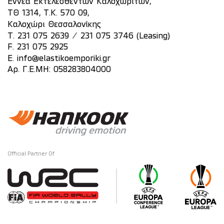
Εννέα Εκτελεσθέντων Καλοχωριτών,
ΤΘ 1314, Τ.Κ. 570 09,
Καλοχώρι Θεσσαλονίκης
/
T.
231 075 2639
231 075 3746 (Leasing)
F. 231 075 2925
E.
info@elastikoemporiki.gr
Αρ. Γ.Ε.ΜΗ: 058283804000
Official Partner Of