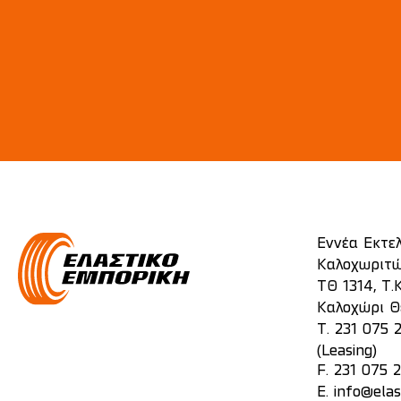
Εννέα Εκτε
Καλοχωριτώ
ΤΘ 1314, Τ.Κ
Καλοχώρι Θ
T.
231 075 
(Leasing)
F. 231 075 
E.
info@elas