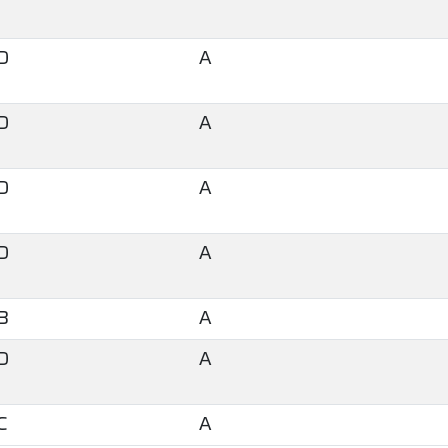
D
A
D
A
D
A
D
A
B
A
D
A
C
A