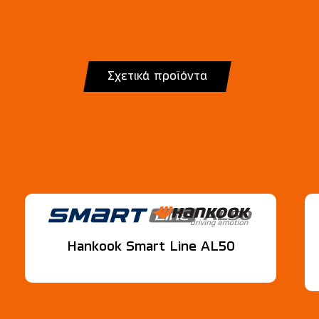
Σχετικά προϊόντα
Hankook Smart Line AL50