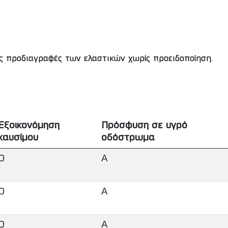
ις προδιαγραφές των ελαστικών χωρίς προειδοποίηση.
Εξοικονόμηση
Πρόσφυση σε υγρό
καυσίμου
οδόστρωμα
D
A
D
A
D
A