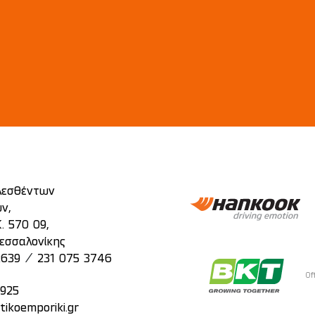
λεσθέντων
ν,
. 570 09,
εσσαλονίκης
/
2639
231 075 3746
Of
2925
tikoemporiki.gr