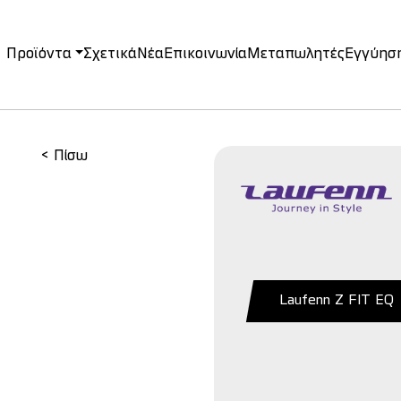
Προϊόντα
Σχετικά
Νέα
Επικοινωνία
Μεταπωλητές
Εγγύησ
on
< Πίσω
Laufenn Z FIT EQ