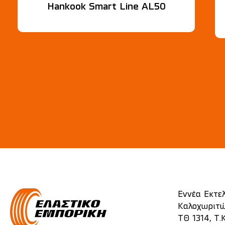
Hankook Smart Line AL50
Εννέα Εκτε
Καλοχωριτώ
ΤΘ 1314, Τ.Κ