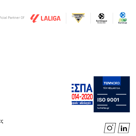
ficial Partner Of
ές