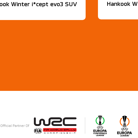
Hankook Wi
ook Winter i*cept evo3 SUV
Official Partner Of