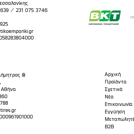
εσσαλονίκης
/
2639
231 075 3746
Of
2925
tikoemporiki.gr
: 058283804000
Αρχική
 Δήμητρος &
Προϊόντα
,
, Αθήνα
Σχετικά
860
Νέα
3788
Επικοινωνία
ires.gr
Eγγύηση
 000961901000
Μεταπωλητ
Β2Β