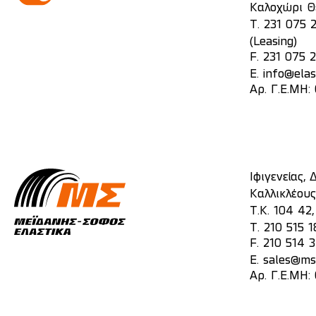
Καλοχώρι Θ
T.
231 075 
(Leasing)
F. 231 075 
E.
info@elas
Αρ. Γ.Ε.ΜΗ
Ιφιγενείας,
Καλλικλέους
Τ.Κ. 104 42
T.
210 515 1
F. 210 514 
E.
sales@mst
Αρ. Γ.Ε.ΜΗ: