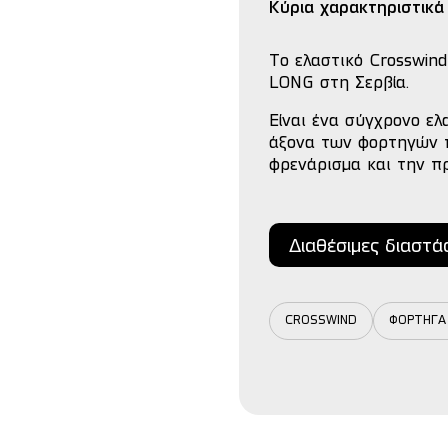
Κύρια χαρακτηριστικά
Το ελαστικό Crosswin
LONG στη Σερβία.
Είναι ένα σύγχρονο ελ
άξονα των φορτηγών π
φρενάρισμα και την πρ
Διαθέσιμες διαστά
CROSSWIND
ΦΟΡΤΗΓΑ