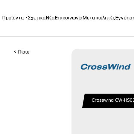
Προϊόντα
Σχετικά
Νέα
Επικοινωνία
Μεταπωλητές
Εγγύησ
on
< Πίσω
Crosswind CW-HS0