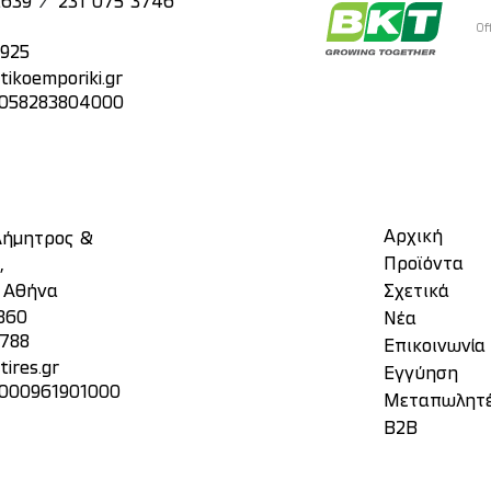
/
2639
231 075 3746
Of
2925
tikoemporiki.gr
: 058283804000
Αρχική
 Δήμητρος &
Προϊόντα
,
, Αθήνα
Σχετικά
860
Νέα
3788
Επικοινωνία
ires.gr
Eγγύηση
 000961901000
Μεταπωλητ
Β2Β