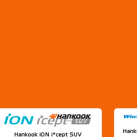
Hank
Hankook iON i*cept SUV