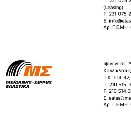
T.
231 075 
(Leasing)
F. 231 075 
E.
info@elas
Αρ. Γ.Ε.ΜΗ
Ιφιγενείας,
Καλλικλέους
Τ.Κ. 104 42
T.
210 515 1
F. 210 514 
E.
sales@mst
Αρ. Γ.Ε.ΜΗ: