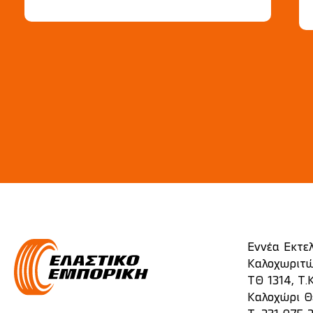
Εννέα Εκτε
Καλοχωριτώ
ΤΘ 1314, Τ.Κ
Καλοχώρι Θ