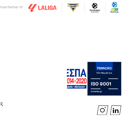
ficial Partner Of
ές