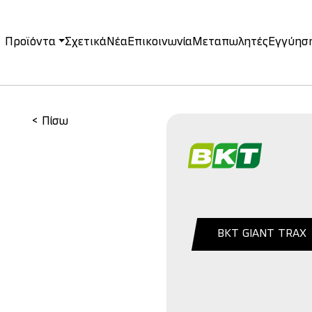
Προϊόντα
Σχετικά
Νέα
Επικοινωνία
Μεταπωλητές
Εγγύησ
on
< Πίσω
BKT GIANT TRAX